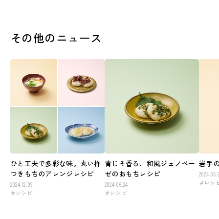
その他のニュース
ひと工夫で多彩な味。丸い杵
青じそ香る、和風ジェノベー
岩手
つきもちのアレンジレシピ
ゼのおもちレシピ
2024.06.
＃レシ
2024.12.09
2024.06.24
＃レシピ
＃レシピ