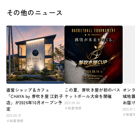
その他のニュース
直営ショップ＆カフェ
この夏、芽吹き屋が初のバス
オン
「CHAYA by 芽吹き屋 江釣子
ケットボール大会を開催
域地
店」が2026年10月オープン予
お届
2026.08.04
＃新着情報
定
2026.07.
＃新着
2026.08.07
＃新着情報