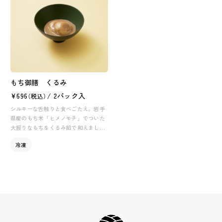
もち御膳 くるみ
¥696
/ 2パック入
（税込）
シルキーな舌触りと食べごたえ。岩手
県産のもち米「ヒメノモチ」でついた
大振りなもちをくるみ餡で和えまし
た。
冷凍