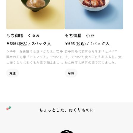
もち御膳 くるみ
もち御膳 小豆
¥696
/ 2パック入
¥696
/ 2パック入
（税込）
（税込）
シルキーな舌触りと食べごたえ。岩手
岩手県を代表するもち米「ヒメノモ
県産のもち米「ヒメノモチ」でついた
チ」でついた食べごたえあるもち。大
大振りなもちをくるみ餡で和えまし
粒な岩手大納言の餡で和えました。
た。
冷凍
冷凍
ちょっとした、おくりものに